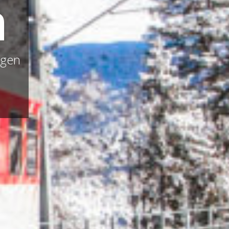
n
rgen